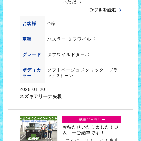
いただい…
つづきを読む
お客様
O様
車種
ハスラー タフワイルド
グレード
タフワイルドターボ
ボディカ
ソフトベージュメタリック ブラ
ラー
ック2トーン
2025.01.20
スズキアリーナ矢板
納車ギャラリー
お待たせいたしました！ジ
ムニーご納車です！
こんにちは！ いつも当店