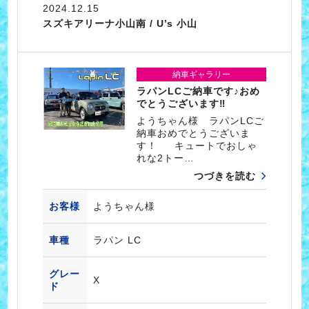
2024.12.15
スズキアリーナ小山南 / U’s 小山
納車ギャラリー
ラパンLCご納車です♪おめ
でとうございます‼
ようちゃん様 ラパンLCご
納車おめでとうございま
す！ キュートでおしゃ
れな2トー…
つづきを読む
お客様
ようちゃん様
車種
ラパン LC
グレー
X
ド