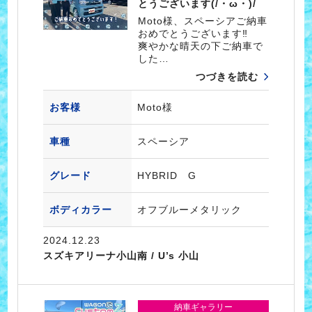
とうございます(/・ω・)/
Moto様、スペーシアご納車
おめでとうございます‼
爽やかな晴天の下ご納車で
した…
つづきを読む
お客様
Moto様
車種
スペーシア
グレード
HYBRID G
ボディカラー
オフブルーメタリック
2024.12.23
スズキアリーナ小山南 / U’s 小山
納車ギャラリー