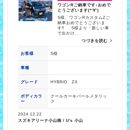
ワゴンRご納車です♪おめで
とうございます(*‘∀‘)
S様、ワゴンRカスタムZご
納車おめでとうございま
す‼ S様より「新しい車
で出かけ…
つづきを読む
お客様
S様
車種
グレード
HYBRID ZX
ボディカラ
クールカーキパールメタリッ
ー
ク
2024.12.22
スズキアリーナ小山南 / U’s 小山