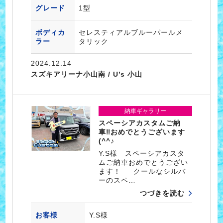
グレード
1型
ボディカ
セレスティアルブルーパールメ
ラー
タリック
2024.12.14
スズキアリーナ小山南 / U’s 小山
納車ギャラリー
スペーシアカスタムご納
車‼おめでとうございます
(^^♪
Y.S様 スペーシアカスタ
ムご納車おめでとうござい
ます！ クールなシルバ
ーのスペ…
つづきを読む
お客様
Y.S様