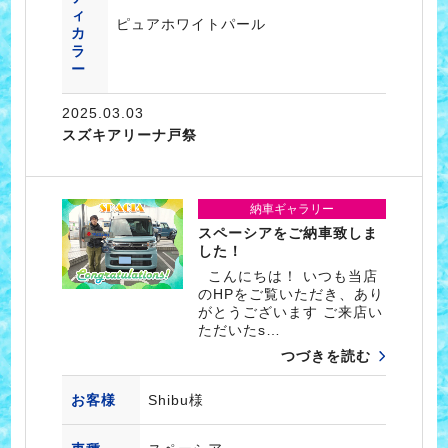
ィ
ピュアホワイトパール
カ
ラ
ー
2025.03.03
スズキアリーナ戸祭
納車ギャラリー
スペーシアをご納車致しま
した！
こんにちは！ いつも当店
のHPをご覧いただき、あり
がとうございます ご来店い
ただいたs…
つづきを読む
お客様
Shibu様