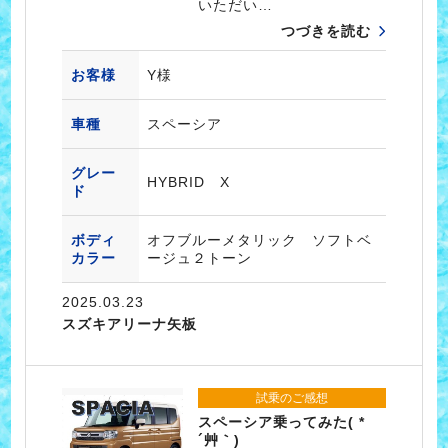
いただい…
つづきを読む
お客様
Y様
車種
スペーシア
グレー
HYBRID X
ド
ボディ
オフブルーメタリック ソフトベ
カラー
ージュ２トーン
2025.03.23
スズキアリーナ矢板
試乗のご感想
スペーシア乗ってみた( *
´艸｀)