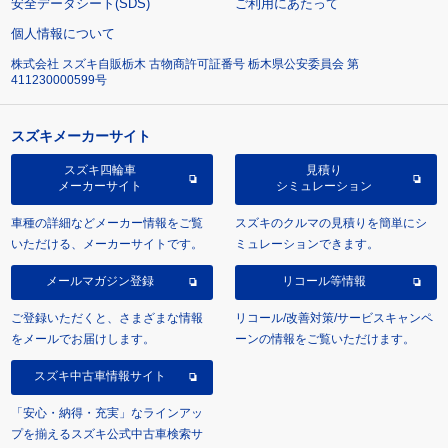
安全データシート(SDS)
ご利用にあたって
個人情報について
株式会社 スズキ自販栃木 古物商許可証番号 栃木県公安委員会 第
411230000599号
スズキメーカーサイト
スズキ四輪車
見積り
メーカーサイト
シミュレーション
車種の詳細などメーカー情報をご覧
スズキのクルマの見積りを簡単にシ
いただける、メーカーサイトです。
ミュレーションできます。
メールマガジン登録
リコール等情報
ご登録いただくと、さまざまな情報
リコール/改善対策/サービスキャンペ
をメールでお届けします。
ーンの情報をご覧いただけます。
スズキ中古車情報サイト
「安心・納得・充実」なラインアッ
プを揃えるスズキ公式中古車検索サ