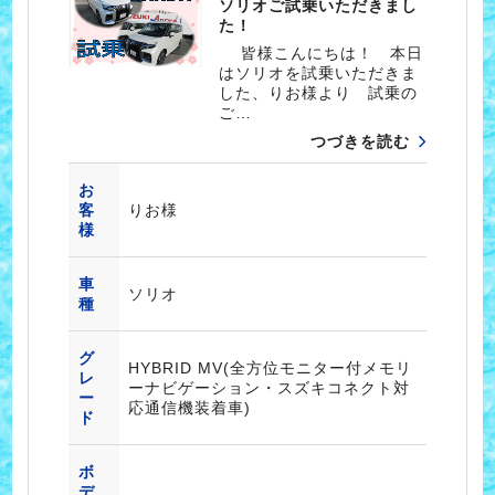
ソリオご試乗いただきまし
た！
皆様こんにちは！ 本日
はソリオを試乗いただきま
した、りお様より 試乗の
ご…
つづきを読む
お
客
りお様
様
車
ソリオ
種
グ
HYBRID MV(全方位モニター付メモリ
レ
ーナビゲーション・スズキコネクト対
ー
応通信機装着車)
ド
ボ
デ