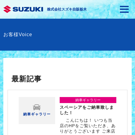
株式会社スズキ自販栃木
お客様Voice
最新記事
納車ギャラリー
スペーシアをご納車致しま
した！
納車ギャラリー
こんにちは！ いつも当
店のHPをご覧いただき、あ
りがとうございます ご来店