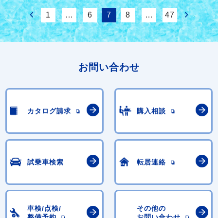
1
…
6
7
8
…
47
お問い合わせ
カタログ請求
購入相談
試乗車検索
転居連絡
車検/点検/
その他の
整備予約
お問い合わせ