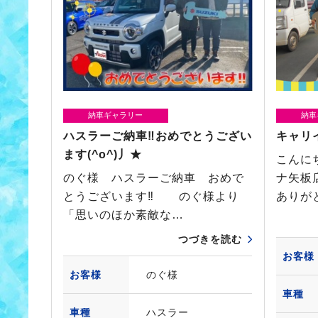
納車ギャラリー
納車
ハスラーご納車‼おめでとうござい
キャリ
ます(^o^)丿★
こんに
のぐ様 ハスラーご納車 おめで
ナ矢板
とうございます‼ のぐ様より
ありが
「思いのほか素敵な…
つづきを読む
お客様
お客様
のぐ様
車種
車種
ハスラー