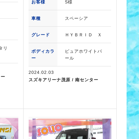
お客様
S様
車種
スペーシア
Ｄ
グレード
ＨＹＢＲＩＤ Ｘ
タリ
ボディカラ
ピュアホワイトパ
ー
ール
2024.02.03
ター
スズキアリーナ茂原 / 南センター