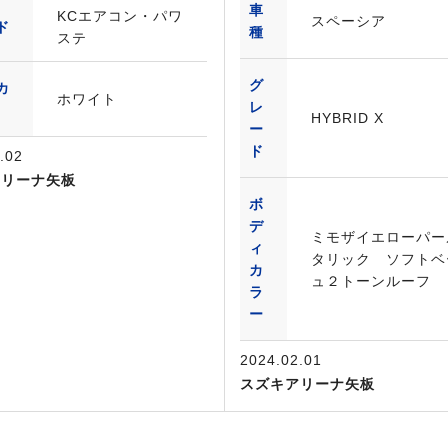
車
KCエアコン・パワ
スペーシア
ド
種
ステ
グ
カ
ホワイト
レ
HYBRID X
ー
ド
.02
アリーナ矢板
ボ
デ
ミモザイエローパー
ィ
タリック ソフトベ
カ
ュ２トーンルーフ
ラ
ー
2024.02.01
スズキアリーナ矢板