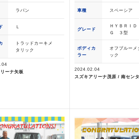
ラパン
車種
スペーシア
ＨＹＢＲＩ
ド
Ｌ
グレード
Ｇ ３型
カ
トラッドカーキメ
ボディカ
オフブルーメ
タリック
ラー
ック
.04
2024.02.04
アリーナ矢板
スズキアリーナ茂原 / 南セン