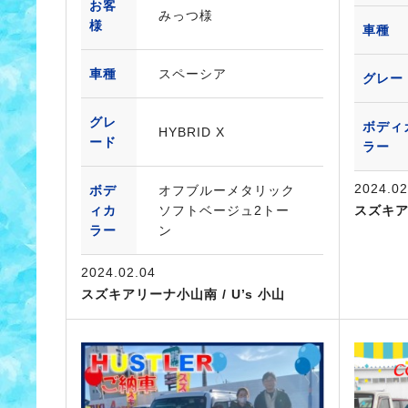
お客
みっつ様
様
車種
車種
スペーシア
グレー
グレ
ボディ
HYBRID X
ード
ラー
2024.02
ボデ
オフブルーメタリック
ィカ
ソフトベージュ2トー
スズキ
ラー
ン
2024.02.04
スズキアリーナ小山南 / U’s 小山